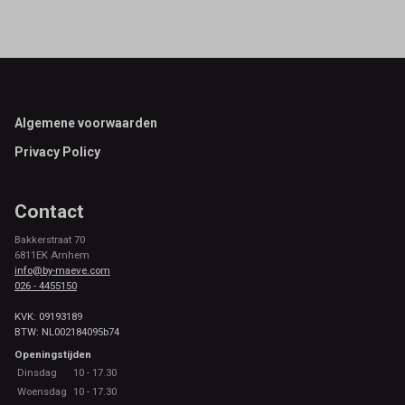
Footer
Algemene voorwaarden
Privacy Policy
Contact
Bakkerstraat 70
6811EK Arnhem
info@by-maeve.com
026 - 4455150
KVK: 09193189
BTW: NL002184095b74
Openingstijden
Dinsdag
10 - 17.30
Woensdag
10 - 17.30