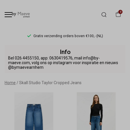
0
Gratis verzending orders boven €100,- (NL)
Skall
Info
Studio
Bel 026 4455150, app: 0630419576, mail info@by-
maeve.com, volg ons op instagram voor inspiratie en nieuws
@bymaevearnhem
Taylor
Cropped
Home
Skall Studio Taylor Cropped Jeans
Jeans
-
By