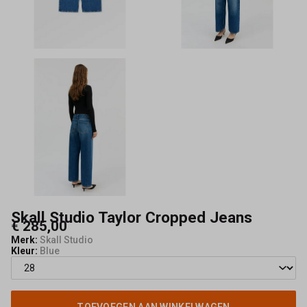
Maeve
Skall Studio Taylor Cropped Jeans
€ 285,00
Merk:
Skall Studio
Kleur:
Blue