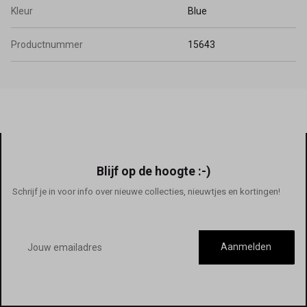
Kleur
Blue
Productnummer
15643
Blijf op de hoogte :-)
Schrijf je in voor info over nieuwe collecties, nieuwtjes en kortingen!
E-
mailadres
Aanmelden