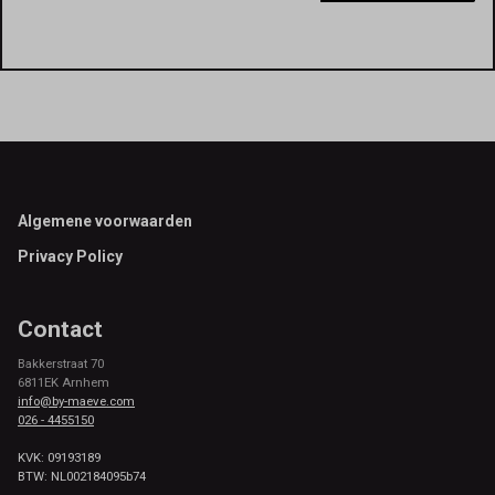
Footer
Algemene voorwaarden
Privacy Policy
Contact
Bakkerstraat 70
6811EK Arnhem
info@by-maeve.com
026 - 4455150
KVK: 09193189
BTW: NL002184095b74