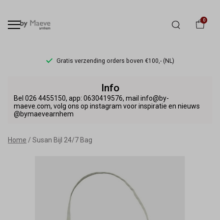
0
Gratis verzending orders boven €100,- (NL)
Susan
Info
Bijl
Bel 026 4455150, app: 0630419576, mail info@by-
maeve.com, volg ons op instagram voor inspiratie en nieuws
@bymaevearnhem
24/7
Bag
Home
Susan Bijl 24/7 Bag
-
By
Maeve