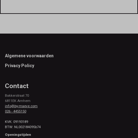
Footer
Algemene voorwaarden
Privacy Policy
Contact
Bakkerstraat 70
6811EK Arnhem
info@by-maeve.com
026 - 4455150
KVK: 09193189
BTW: NL002184095b74
Openingstijden