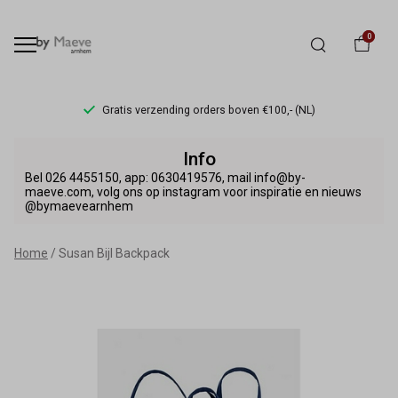
0
Gratis verzending orders boven €100,- (NL)
Susan
Info
Bijl
Bel 026 4455150, app: 0630419576, mail info@by-
maeve.com, volg ons op instagram voor inspiratie en nieuws
@bymaevearnhem
Backpack
-
Home
Susan Bijl Backpack
By
Maeve