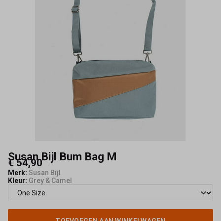
Maeve
Susan Bijl Bum Bag M
€ 54,90
Merk:
Susan Bijl
Kleur:
Grey & Camel