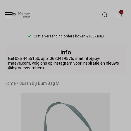
0
Gratis verzending orders boven €100,- (NL)
Susan
Info
Bijl
Bel 026 4455150, app: 0630419576, mail info@by-
maeve.com, volg ons op instagram voor inspiratie en nieuws
@bymaevearnhem
Bum
Bag
Home
Susan Bijl Bum Bag M
M
-
By