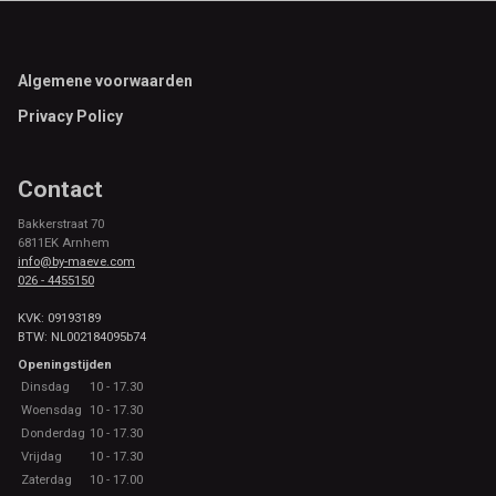
Footer
Algemene voorwaarden
Privacy Policy
Contact
Bakkerstraat 70
6811EK Arnhem
info@by-maeve.com
026 - 4455150
KVK: 09193189
BTW: NL002184095b74
Openingstijden
Dinsdag
10 - 17.30
Woensdag
10 - 17.30
Donderdag
10 - 17.30
Vrijdag
10 - 17.30
Zaterdag
10 - 17.00