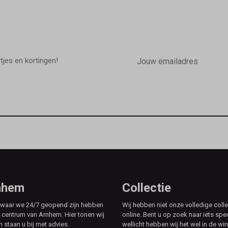
E-
mailadres
wtjes en kortingen!
rnhem
Collectie
e waar we 24/7 geopend zijn hebben
Wij hebben niet onze volledige colle
t centrum van Arnhem. Hier tonen wij
online. Bent u op zoek naar iets spe
n staan u bij met advies.
wellicht hebben wij het wel in de win