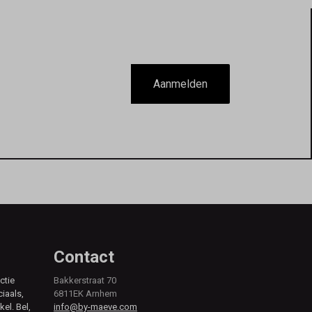
Aanmelden
Contact
ctie
Bakkerstraat 70
ciaals,
6811EK Arnhem
kel. Bel,
info@by-maeve.com