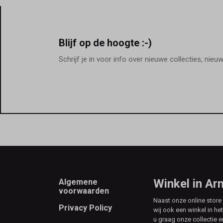
Blijf op de hoogte :-)
Schrijf je in voor info over nieuwe collecties, nieu
Footer
Winkel in A
Algemene
voorwaarden
Naast onze online stor
Privacy Policy
wij ook een winkel in he
u graag onze collectie e