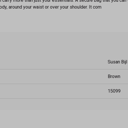
arry more than just your essentials. A secure bag that you can w
dy, around your waist or over your shoulder. It com
Susan Bijl
Brown
15099