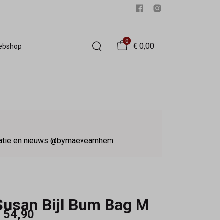
0
€ 0,00
Webshop
iratie en nieuws @bymaevearnhem
Susan Bijl Bum Bag M
 54,90