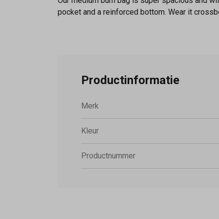
Our medium bum bag is super spacious and will c
pocket and a reinforced bottom. Wear it crossbo
Productinformatie
Merk
Kleur
Productnummer