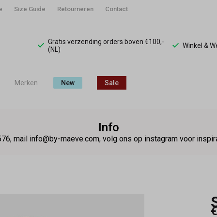
e
Size Guide
Retourneren
Contact
Gratis verzending orders boven €100,-
Winkel & 
(NL)
Merken
New
Sale
Info
76, mail info@by-maeve.com, volg ons op instagram voor insp
€