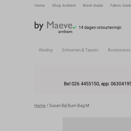
Home
Shop Arnhem
Wash Guide
Fabric Guid
14 dagen retourtermijn
Kleding
Schoenen & Tassen
Accessoires
Susan
Bijl
Bel 026 4455150, app: 06304195
Bum
Bag
Home
Susan Bijl Bum Bag M
M