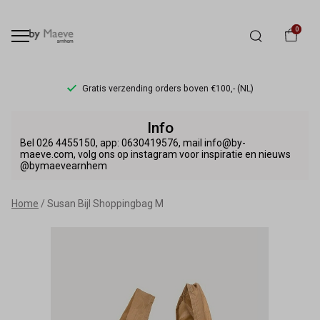
0
Gratis verzending orders boven €100,- (NL)
Susan
Info
Bijl
Bel 026 4455150, app: 0630419576, mail info@by-
maeve.com, volg ons op instagram voor inspiratie en nieuws
@bymaevearnhem
Shoppingbag
M
Home
Susan Bijl Shoppingbag M
-
By
Maeve