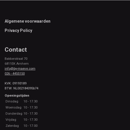
Footer
Algemene voorwaarden
Privacy Policy
Contact
Bakkerstraat 70
6811EK Arnhem
info@by-maeve.com
026 - 4455150
KVK: 09193189
BTW: NL002184095b74
Openingstijden
Dinsdag
10 - 17.30
Woensdag
10 - 17.30
Donderdag
10 - 17.30
Vrijdag
10 - 17.30
Zaterdag
10 - 17.00