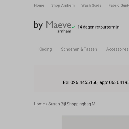
Home
Shop Arnhem
Wash Guide
Fabric Guid
14 dagen retourtermijn
Kleding
Schoenen & Tassen
Accessoires
Susan
Bijl
Bel 026 4455150, app: 06304195
Shoppingbag
M
Home
Susan Bijl Shoppingbag M
-