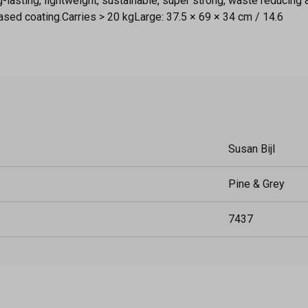
asting, lightweight, sustainable, super strong, waste reducing
ased coating.Carries > 20 kgLarge: 37.5 × 69 × 34 cm / 14.6
Susan Bijl
Pine & Grey
7437