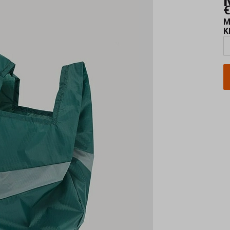
€
M
K