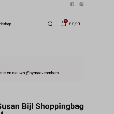
0
€ 0,00
Webshop
iratie en nieuws @bymaevearnhem
Susan Bijl Shoppingbag