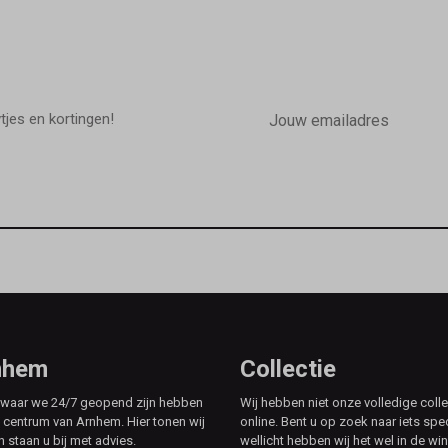
E-
mailadres
wtjes en kortingen!
rnhem
Collectie
e waar we 24/7 geopend zijn hebben
Wij hebben niet onze volledige colle
t centrum van Arnhem. Hier tonen wij
online. Bent u op zoek naar iets spe
n staan u bij met advies.
wellicht hebben wij het wel in de win