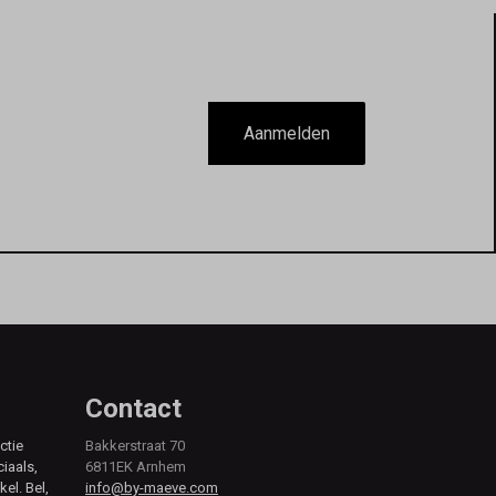
Aanmelden
Contact
ctie
Bakkerstraat 70
ciaals,
6811EK Arnhem
kel. Bel,
info@by-maeve.com