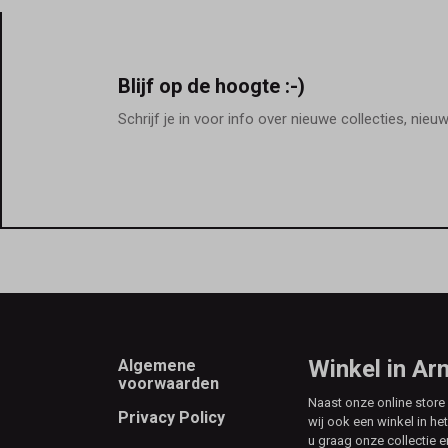
Blijf op de hoogte :-)
Schrijf je in voor info over nieuwe collecties, nieu
Footer
Winkel in A
Algemene
voorwaarden
Naast onze online stor
Privacy Policy
wij ook een winkel in he
u graag onze collectie e