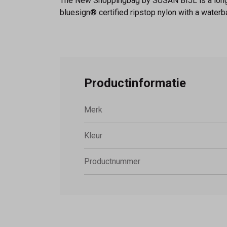
The New Shoppingbag by SUSAN BIJL is a long-l
bluesign® certified ripstop nylon with a waterb
Productinformatie
Merk
Kleur
Productnummer