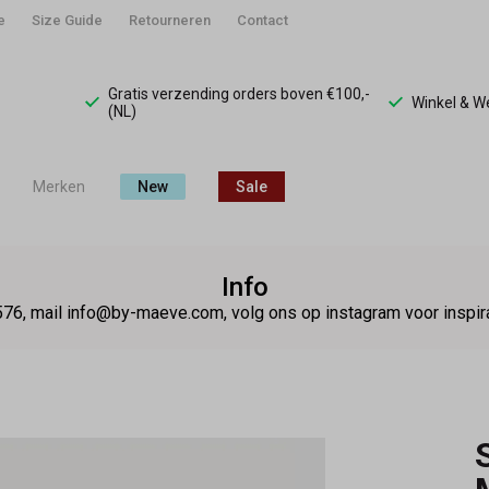
e
Size Guide
Retourneren
Contact
Gratis verzending orders boven €100,-
Winkel & 
(NL)
Merken
New
Sale
Info
76, mail info@by-maeve.com, volg ons op instagram voor insp