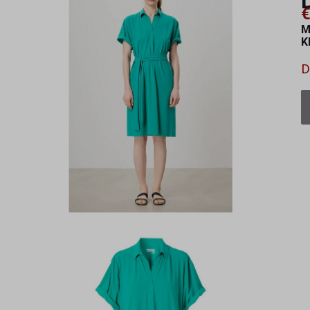
€
M
K
D