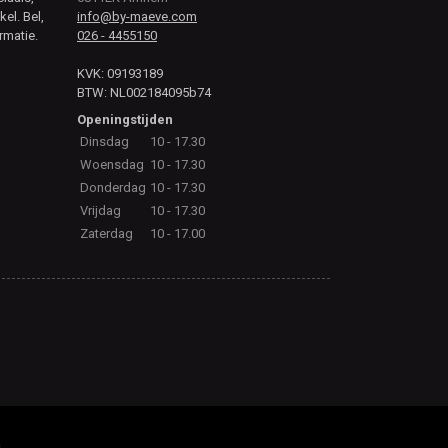
kel. Bel,
info@by-maeve.com
rmatie.
026 - 4455150
KVK: 09193189
BTW: NL002184095b74
Openingstijden
Dinsdag
10 - 17.30
Woensdag
10 - 17.30
Donderdag
10 - 17.30
Vrijdag
10 - 17.30
Zaterdag
10 - 17.00
.