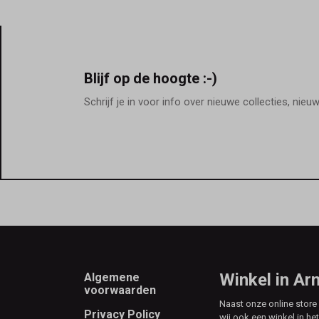
Blijf op de hoogte :-)
Schrijf je in voor info over nieuwe collecties, nieu
Footer
Winkel in A
Algemene
voorwaarden
Naast onze online stor
Privacy Policy
wij ook een winkel in he