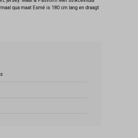
L jersey. Maat & Pasvorm Met strikceintuur
rmaal qua maat Esmé is 180 cm lang en draagt
ss