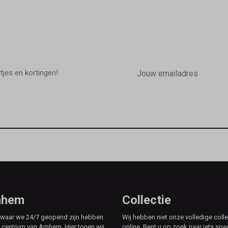
E-
mailadres
wtjes en kortingen!
rnhem
Collectie
e waar we 24/7 geopend zijn hebben
Wij hebben niet onze volledige colle
t centrum van Arnhem. Hier tonen wij
online. Bent u op zoek naar iets spe