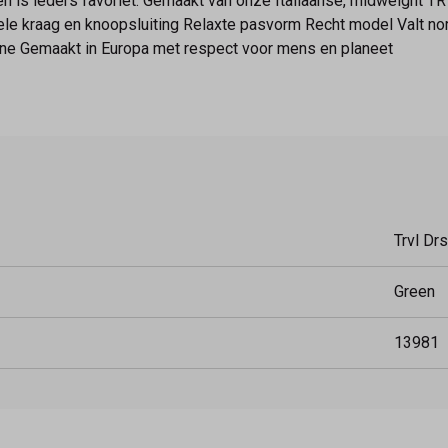
is ieders favoriet. Gemaakt van onze Italiaanse, midweight TRV
le kraag en knoopsluiting Relaxte pasvorm Recht model Valt no
ane Gemaakt in Europa met respect voor mens en planeet
Trvl Dr
Green
13981