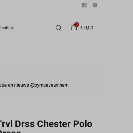
0
€ 0,00
Webshop
iratie en nieuws @bymaevearnhem
Trvl Drss Chester Polo