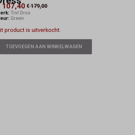
Dress
 107,40
€ 179,00
erk:
Trvl Drss
leur:
Green
it product is uitverkocht.
TOEVOEGEN AAN WINKELWAGEN