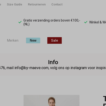
e
Size Guide
Retourneren
Contact
Gratis verzending orders boven €100,-
Winkel & 
(NL)
Merken
New
Sale
Info
76, mail info@by-maeve.com, volg ons op instagram voor insp