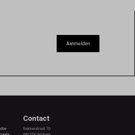
Aanmelden
Contact
ctie
Bakkerstraat 70
ciaals,
6811EK Arnhem