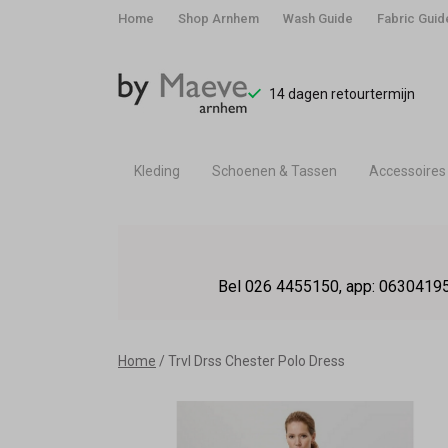
Home
Shop Arnhem
Wash Guide
Fabric Guid
14 dagen retourtermijn
Kleding
Schoenen & Tassen
Accessoires
Trvl
Drss
Bel 026 4455150, app: 06304195
Chester
Polo
Home
Trvl Drss Chester Polo Dress
Dress