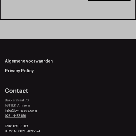
Footer
Algemene voorwaarden
Privacy Policy
Contact
Bakkerstraat 70
6811EK Arnhem
info@by-maeve.com
026 - 4455150
KVK: 09193189
BTW: NL002184095b74