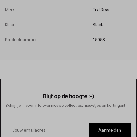
Merk
Trvl Drss
Kleur
Black
Productnummer
15053
Blijf op de hoogte :-)
Schrijf je in voor info over nieuwe collecties, nieuwtjes en kortingen!
E-
mailadres
Aanmelden