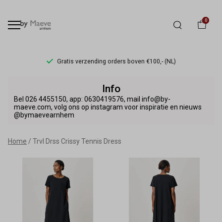
0
Gratis verzending orders boven €100,- (NL)
Trvl
Info
Drss
Bel 026 4455150, app: 0630419576, mail info@by-
maeve.com, volg ons op instagram voor inspiratie en nieuws
@bymaevearnhem
Crissy
Tennis
Home
Trvl Drss Crissy Tennis Dress
Dress
-
By