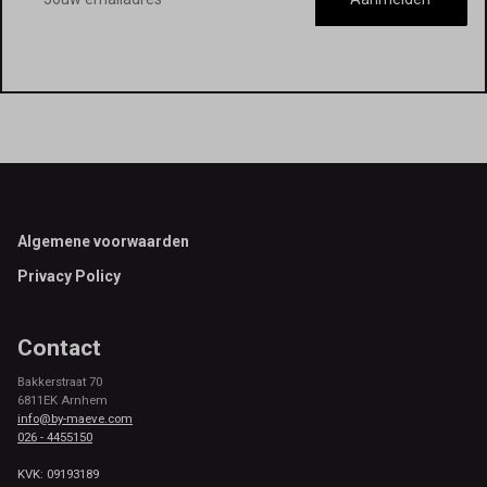
Footer
Algemene voorwaarden
Privacy Policy
Contact
Bakkerstraat 70
6811EK Arnhem
info@by-maeve.com
026 - 4455150
KVK: 09193189