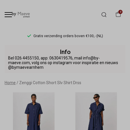
0
Gratis verzending orders boven €100,- (NL)
Zenggi
Info
Cotton
Bel 026 4455150, app: 0630419576, mail info@by-
maeve.com, volg ons op instagram voor inspiratie en nieuws
@bymaevearnhem
Short
Slv
Home
Zenggi Cotton Short Slv Shirt Drss
Shirt
Drss
-