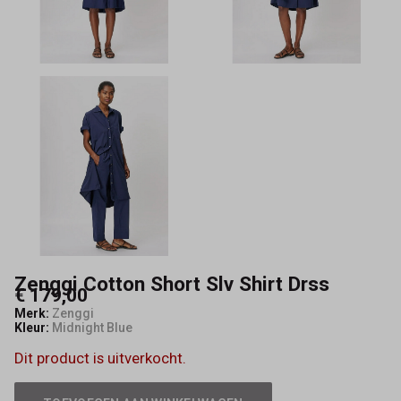
By
Maeve
Zenggi Cotton Short Slv Shirt Drss
€ 179,00
Merk:
Zenggi
Kleur:
Midnight Blue
Dit product is uitverkocht.