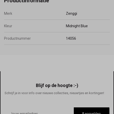
Productinformatie
Merk
Zenggi
Kleur
Midnight Blue
Productnummer
14056
Blijf op de hoogte :-)
Schrijf je in voor info over nieuwe collecties, nieuwtjes en kortingen!
E-
mailadres
Aanmelden