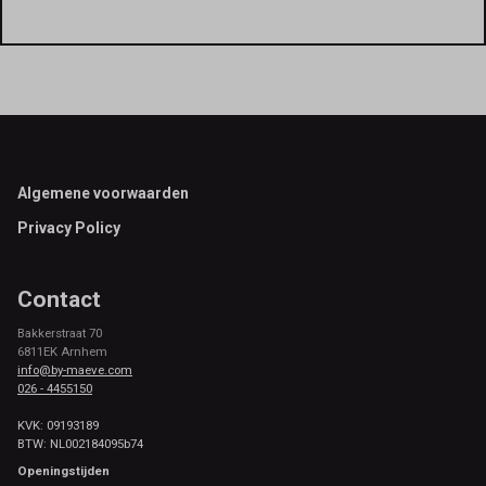
Footer
Algemene voorwaarden
Privacy Policy
Contact
Bakkerstraat 70
6811EK Arnhem
info@by-maeve.com
026 - 4455150
KVK: 09193189
BTW: NL002184095b74
Openingstijden