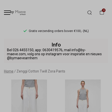
0
Gratis verzending orders boven €100,- (NL)
Zenggi
Info
Cotton
Bel 026 4455150, app: 0630419576, mail info@by-
maeve.com, volg ons op instagram voor inspiratie en nieuws
@bymaevearnhem
Twill
Zora
Home
Zenggi Cotton Twill Zora Pants
Pants
-
By