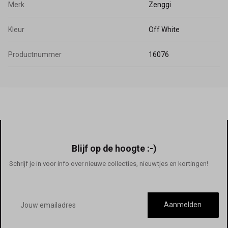
Merk
Zenggi
Kleur
Off White
Productnummer
16076
Blijf op de hoogte :-)
Schrijf je in voor info over nieuwe collecties, nieuwtjes en kortingen!
E-
mailadres
Aanmelden