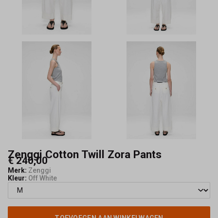
Maeve
Zenggi Cotton Twill Zora Pants
€ 240,00
Merk:
Zenggi
Kleur:
Off White