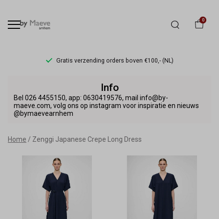
0
Gratis verzending orders boven €100,- (NL)
Zenggi
Info
Japanese
Bel 026 4455150, app: 0630419576, mail info@by-
maeve.com, volg ons op instagram voor inspiratie en nieuws
@bymaevearnhem
Crepe
Long
Home
Zenggi Japanese Crepe Long Dress
Dress
-
By