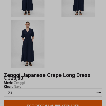
Maeve
Zenggi Japanese Crepe Long Dress
€ 320,00
Merk:
Zenggi
Kleur:
Navy