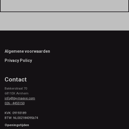
Footer
Algemene voorwaarden
Privacy Policy
Contact
Bakkerstraat 70
6811EK Arnhem
info@by-maeve.com
026 - 4455150
KVK: 09193189
BTW: NL002184095b74
Openingstijden