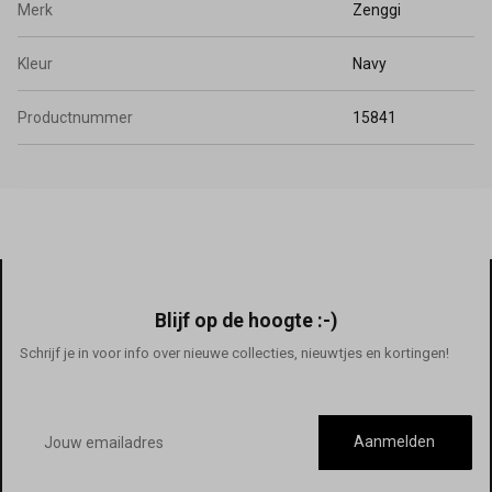
Merk
Zenggi
Kleur
Navy
Productnummer
15841
Blijf op de hoogte :-)
Schrijf je in voor info over nieuwe collecties, nieuwtjes en kortingen!
E-
mailadres
Aanmelden