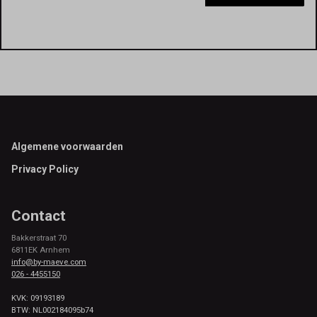
Footer
Algemene voorwaarden
Privacy Policy
Contact
Bakkerstraat 70
6811EK Arnhem
info@by-maeve.com
026 - 4455150
KVK: 09193189
BTW: NL002184095b74