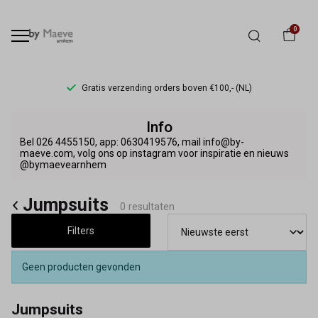
0
Gratis verzending orders boven €100,- (NL)
Jumpsuits
Info
-
Bel 026 4455150, app: 0630419576, mail info@by-
maeve.com, volg ons op instagram voor inspiratie en nieuws
@bymaevearnhem
By
Maeve
Jumpsuits
0 resultaten
Filters
Geen producten gevonden
Jumpsuits